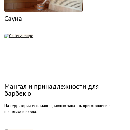
Сауна
Мангал и принадлежности для
барбекю
На территории есть мангал, можно заказать приготовление
шашлыка и плова.